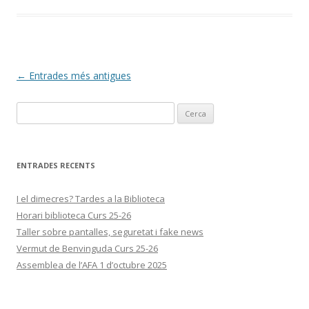
Navegació
←
Entrades més antigues
per
Cerca:
les
entrades
ENTRADES RECENTS
I el dimecres? Tardes a la Biblioteca
Horari biblioteca Curs 25-26
Taller sobre pantalles, seguretat i fake news
Vermut de Benvinguda Curs 25-26
Assemblea de l’AFA 1 d’octubre 2025