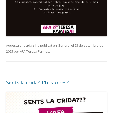
Aquesta entrada s'ha publicat en
General
el
23 de setembre de
2025
per
AFA Teresa Pàmies
.
Sents la crida? T’hi sumes?