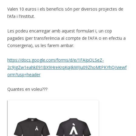
Valen 10 euros i els beneficis són per diversos projectes de
l’Afa i l’Institut.
Les podeu encarregar amb aquest formulari i, un cop
pagades (per transferència al compte de l’AFA o en efectiu a
Consergeria), us les farem arribar.
https://docs.google.com/forms/d/e/1FAIpQLSeZ-
2c9JgZw1eahkE91BX9HreKrqKqiJkWIJu09ZhoMtPKYhQ/viewf
orm?usp=header
Quantes en voleu???