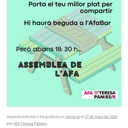
Aquesta entrada s'ha publicat en
General
el
27 de maig de 2025
per
AFA Teresa Pàmies
.