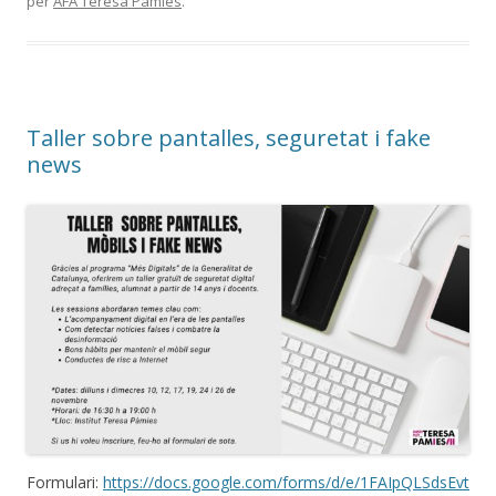
per
AFA Teresa Pàmies
.
Taller sobre pantalles, seguretat i fake
news
Formulari:
https://docs.google.com/forms/d/e/1FAIpQLSdsEvt