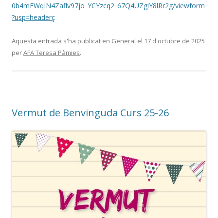
0b4mEWqIN4Zaflv97jo_YCYzcq2_67Q4UZgiY8lRr2g/viewform
?usp=headerç
Aquesta entrada s'ha publicat en
General
el
17 d'octubre de 2025
per
AFA Teresa Pàmies
.
Vermut de Benvinguda Curs 25-26