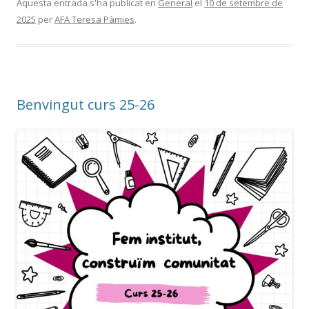
Aquesta entrada s'ha publicat en
General
el
10 de setembre de
2025
per
AFA Teresa Pàmies
.
Benvingut curs 25-26