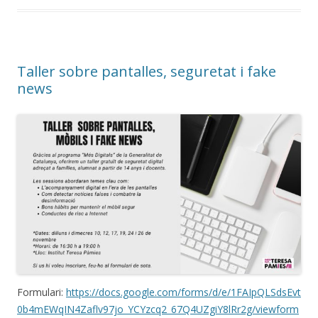
Taller sobre pantalles, seguretat i fake
news
Formulari:
https://docs.google.com/forms/d/e/1FAIpQLSdsEvt
0b4mEWqIN4Zaflv97jo_YCYzcq2_67Q4UZgiY8lRr2g/viewform