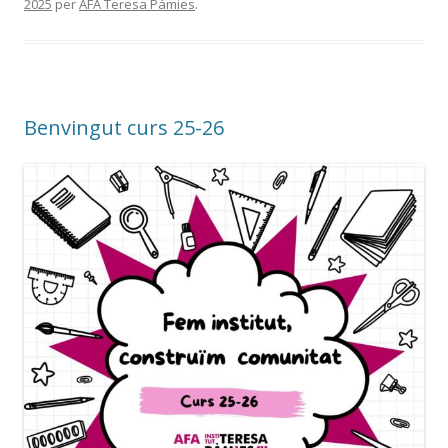
2025
per
AFA Teresa Pàmies
.
Benvingut curs 25-26