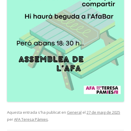
Aquesta entrada s'ha publicat en
General
el
27 de maig de 2025
per
AFA Teresa Pàmies
.