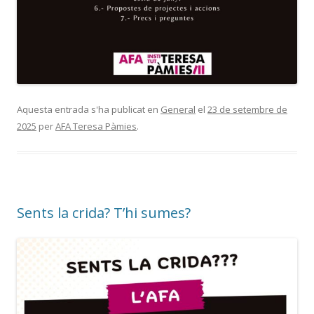
Aquesta entrada s'ha publicat en
General
el
23 de setembre de
2025
per
AFA Teresa Pàmies
.
Sents la crida? T’hi sumes?