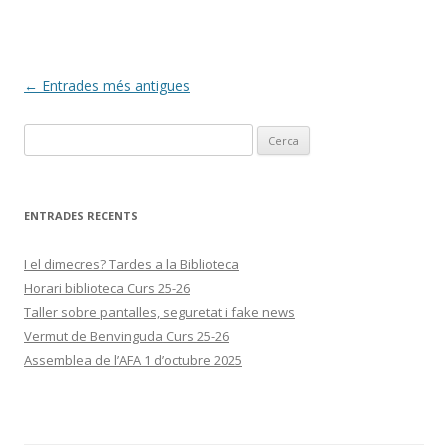
Navegació
←
Entrades més antigues
per
Cerca:
les
entrades
ENTRADES RECENTS
I el dimecres? Tardes a la Biblioteca
Horari biblioteca Curs 25-26
Taller sobre pantalles, seguretat i fake news
Vermut de Benvinguda Curs 25-26
Assemblea de l’AFA 1 d’octubre 2025