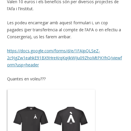
Valen 10 euros i els beneficis són per diversos projectes de
l’Afa i l’Institut.
Les podeu encarregar amb aquest formulari i, un cop
pagades (per transferència al compte de l’AFA o en efectiu a
Consergeria), us les farem arribar.
https://docs.google.com/forms/d/e/1FAIpQLSeZ-
2c9JgZw1eahkE91BX9HreKrqKqiJkWIJu09ZhoMtPKYhQ/viewf
orm?usp=header
Quantes en voleu???